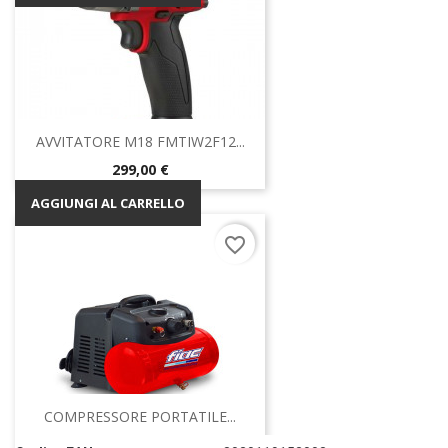
AVVITATORE M18 FMTIW2F12...
Prezzo
299,00 €
AGGIUNGI AL CARRELLO
favorite_border
COMPRESSORE PORTATILE...