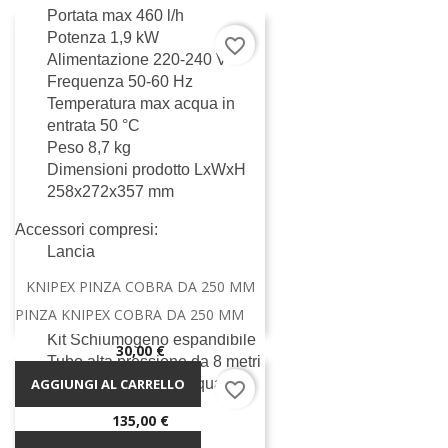
Portata max 460 l/h
Potenza 1,9 kW
favorite_border
Alimentazione 220-240 V
Frequenza 50-60 Hz
Temperatura max acqua in
entrata 50 °C
Peso 8,7 kg
Dimensioni prodotto LxWxH
258x272x357 mm
Accessori compresi:
Lancia
Testina getto rotante e getto
KNIPEX PINZA COBRA DA 250 MM
regolabile
PINZA KNIPEX COBRA DA 250 MM
Pistola ARXP
Kit Schiumogeno espandibile
Prezzo
30,00 €
Tubo alta pressione da 8 metri
AGGIUNGI AL CARRELLO
Filtro per ingresso acqua
favorite_border
Prezzo
135,00 €