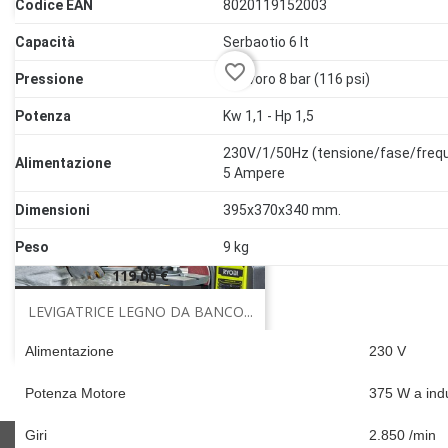
Codice EAN
8020119152003
Capacità
Serbaotio 6 lt
favorite_border
Pressione
di lavoro 8 bar (116 psi)
Potenza
Kw 1,1 - Hp 1,5
230V/1/50Hz (tensione/fase/freq
Alimentazione
5 Ampere
Dimensioni
395x370x340 mm.
Peso
9 kg
Prezzo
119,00 €
AGGIUNGI AL CARRELLO
LEVIGATRICE LEGNO DA BANCO...
Alimentazione
230 V
Potenza Motore
375 W a ind
Giri
2.850 /min