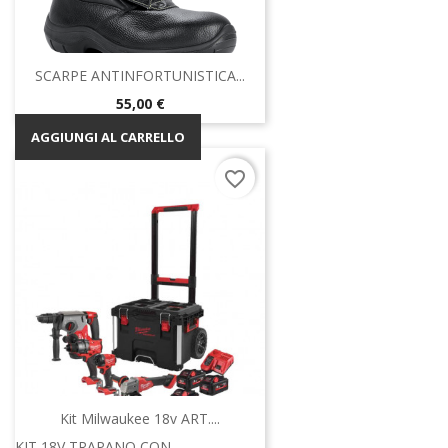
SCARPE ANTINFORTUNISTICA...
Prezzo
55,00 €
AGGIUNGI AL CARRELLO
favorite_border
Kit Milwaukee 18v ART....
KIT 18V TRAPANO CON