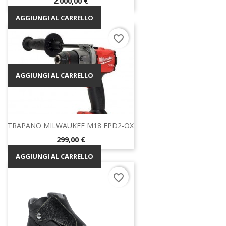
Prezzo
2.000,00 €
DESCRIZIONE
AGGIUNGI AL CARRELLO
favorite_border
Prezzo
29,90 €
AGGIUNGI AL CARRELLO
TRAPANO MILWAUKEE M18 FPD2-OX
Prezzo
299,00 €
AGGIUNGI AL CARRELLO
favorite_border