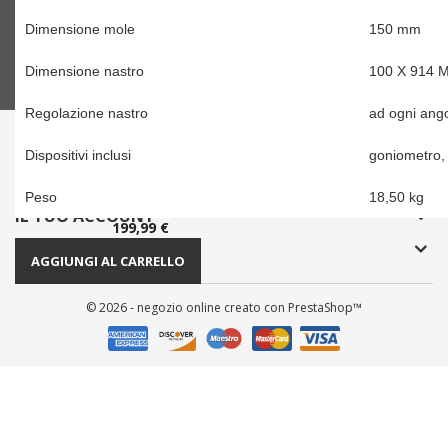
ISCRIVITI ALLA NOSTRA NEWSLETTER
Dimensione mole
150 mm
Dimensione nastro
100 X 914 
Regolazione nastro
ad ogni ango
PRODOTTI

Dispositivi inclusi
goniometro,
LA NOSTRA AZIENDA

Peso
18,50 kg
IL TUO ACCOUNT

Prezzo
199,99 €
CONTATTI
AGGIUNGI AL CARRELLO
© 2026 - negozio online creato con PrestaShop™