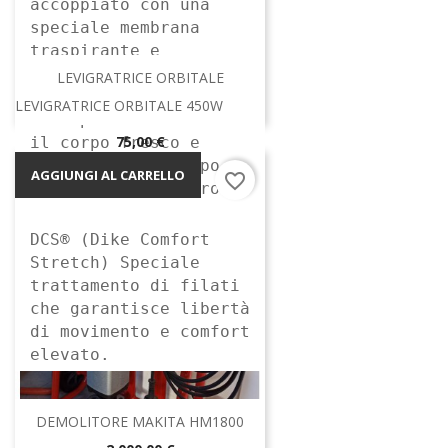
accoppiato con una
speciale membrana
traspirante e
idrorepellente.
LEVIGRATRICE ORBITALE
Protegge dalle
LEVIGRATRICE ORBITALE 450W
intemperie mantenendo
Prezzo
75,00 €
il corpo fresco e
asciutto anche dopo
AGGIUNGI AL CARRELLO
favorite_border
molte ore di lavoro.
DCS® (Dike Comfort
Stretch) Speciale
trattamento di filati
che garantisce libertà
di movimento e comfort
elevato.
DEMOLITORE MAKITA HM1800