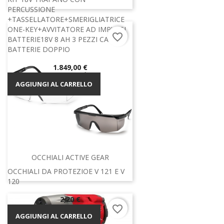
PERCUSSIONE
+TASSELLATORE+SMERIGLIATRICE
ONE-KEY+AVVITATORE AD IMPULSI
favorite_border
BATTERIE18V 8 AH 3 PEZZI CARICA
BATTERIE DOPPIO
Prezzo
1.849,00 €
AGGIUNGI AL CARRELLO
OCCHIALI ACTIVE GEAR
OCCHIALI DA PROTEZIOE V 121 E V
120
Prezzo
2,20 €
favorite_border
AGGIUNGI AL CARRELLO