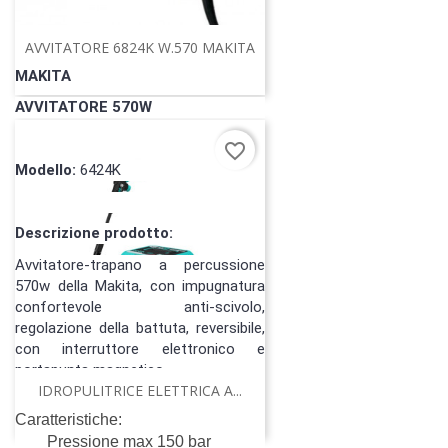
AVVITATORE 6824K W.570 MAKITA
MAKITA
AVVITATORE 570W
favorite_border
Modello:
6424K
Descrizione prodotto:
Avvitatore-trapano a percussione
570w della Makita, con impugnatura
confortevole anti-scivolo,
regolazione della battuta, reversibile,
con interruttore elettronico e
portapunta magnetico.
IDROPULITRICE ELETTRICA A...
Prezzo
99,00 €
Caratteristiche:
AGGIUNGI AL CARRELLO
Pressione max 150 bar