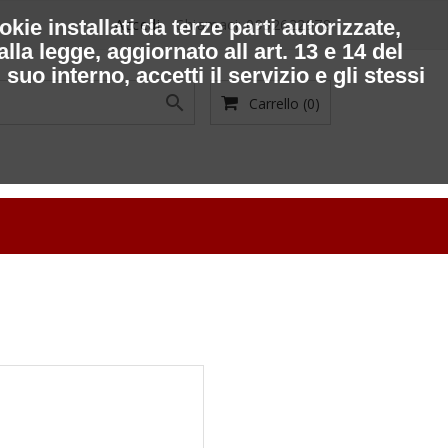
ie installati da terze parti autorizzate,
Accedi
Chiamaci:
0932622978
la legge, aggiornato all art. 13 e 14 del
o interno, accetti il servizio e gli stessi

Carrello
(0)