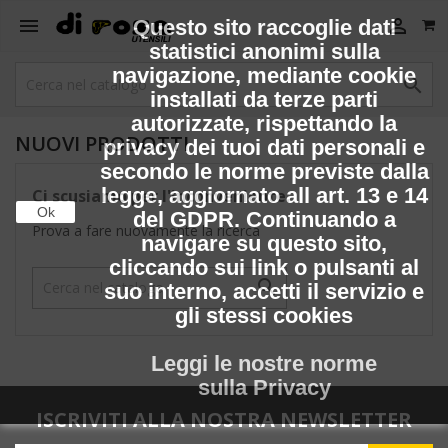


Questo sito raccoglie dati
statistici anonimi sulla
navigazione, mediante cookie

installati da terze parti
autorizzate, rispettando la
NUOVI PRODOTTI
privacy dei tuoi dati personali e
secondo le norme previste dalla
legge, aggiornato all art. 13 e 14
Ci scusiamo per l'inconveniente.
Ok
del GDPR. Continuando a
Prova a fare nuovamente la ricerca
navigare su questo sito,
cliccando sui link o pulsanti al

suo interno, accetti il servizio e
gli stessi cookies
Leggi le nostre norme
sulla Privacy
ISCRIVITI ALLA NOSTRA NEWSLETTER