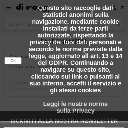


Questo sito raccoglie dati
statistici anonimi sulla
navigazione, mediante cookie

installati da terze parti
autorizzate, rispettando la
FALEGNAMERIA
privacy dei tuoi dati personali e
secondo le norme previste dalla
legge, aggiornato all art. 13 e 14
Ci scusiamo per l'inconveniente.
Ok
del GDPR. Continuando a
Prova a fare nuovamente la ricerca
navigare su questo sito,
cliccando sui link o pulsanti al

suo interno, accetti il servizio e
gli stessi cookies
Leggi le nostre norme
sulla Privacy
ISCRIVITI ALLA NOSTRA NEWSLETTER