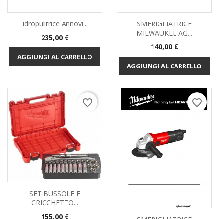
Idropulitrice Annovi...
SMERIGLIATRICE
MILWAUKEE AG...
Prezzo
235,00 €
Prezzo
140,00 €
AGGIUNGI AL CARRELLO
AGGIUNGI AL CARRELLO
favorite_border
favorite_border
SET BUSSOLE E
CRICCHETTO...
Prezzo
155,00 €