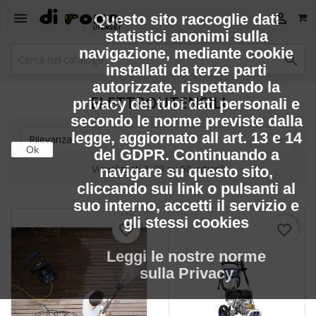


Questo sito raccoglie dati
statistici anonimi sulla
navigazione, mediante cookie

installati da terze parti
autorizzate, rispettando la
ELETTROUTENSILI
privacy dei tuoi dati personali e
secondo le norme previste dalla
legge, aggiornato all art. 13 e 14

Rilevanza
Ok
del GDPR. Continuando a
Visualizzati 1-20 su 50 articoli
navigare su questo sito,
cliccando sui link o pulsanti al
suo interno, accetti il servizio e
gli stessi cookies
favorite_border
favorite_border
Leggi le nostre norme
sulla Privacy