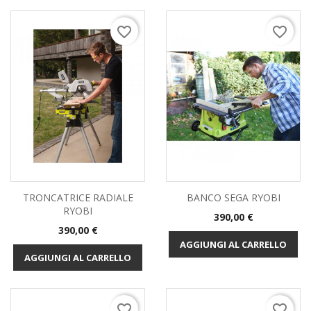
favorite_border
favorite_border
TRONCATRICE RADIALE
BANCO SEGA RYOBI
RYOBI
Prezzo
390,00 €
Prezzo
390,00 €
AGGIUNGI AL CARRELLO
AGGIUNGI AL CARRELLO
favorite_border
favorite_border