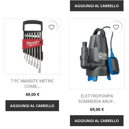
AGGIUNGI AL CARRELLO
favorite_border
favorite_border
7 PC MAXBITE METRIC
COMB....
Prezzo
49,00 €
ELETTROPOMPA
SOMMERSA ARUP...
AGGIUNGI AL CARRELLO
Prezzo
69,00 €
AGGIUNGI AL CARRELLO