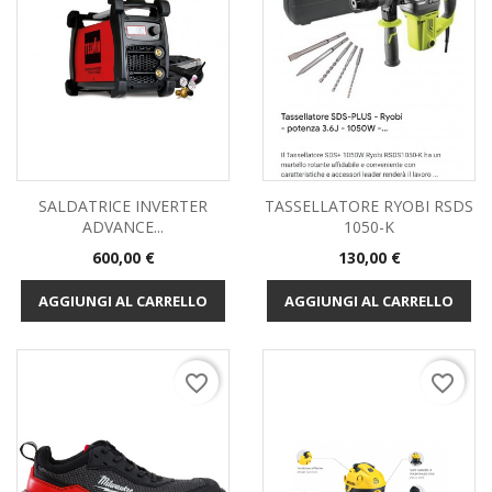
SALDATRICE INVERTER
TASSELLATORE RYOBI RSDS
ADVANCE...
1050-K
Prezzo
Prezzo
600,00 €
130,00 €
AGGIUNGI AL CARRELLO
AGGIUNGI AL CARRELLO
favorite_border
favorite_border