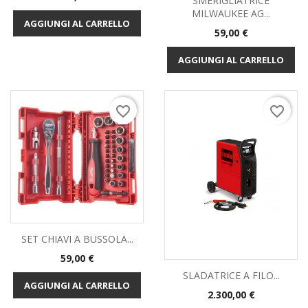
SMERIGLIATRICE
MILWAUKEE AG...
AGGIUNGI AL CARRELLO
Prezzo
59,00 €
AGGIUNGI AL CARRELLO
favorite_border
favorite_border
SET CHIAVI A BUSSOLA...
Prezzo
59,00 €
SLADATRICE A FILO...
AGGIUNGI AL CARRELLO
Prezzo
2.300,00 €