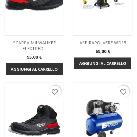
SCARPA MILWAUKEE
ASPIRAPOLVERE WD15
FLEXTRED...
Prezzo
69,00 €
Prezzo
95,00 €
AGGIUNGI AL CARRELLO
AGGIUNGI AL CARRELLO
favorite_border
favorite_border