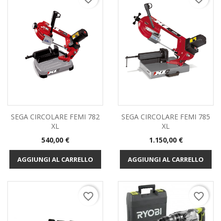
SEGA CIRCOLARE FEMI 782
SEGA CIRCOLARE FEMI 785
XL
XL
Prezzo
Prezzo
540,00 €
1.150,00 €
AGGIUNGI AL CARRELLO
AGGIUNGI AL CARRELLO
favorite_border
favorite_border