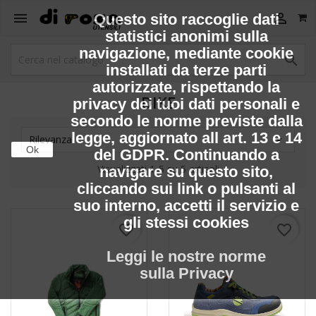


Questo sito raccoglie dati
statistici anonimi sulla
navigazione, mediante cookie

installati da terze parti
autorizzate, rispettando la
DIKE
privacy dei tuoi dati personali e
secondo le norme previste dalla
legge, aggiornato all art. 13 e 14

Rilevanza
Ok
del GDPR. Continuando a
Visualizzati 1-5 su 5 articoli
navigare su questo sito,
cliccando sui link o pulsanti al
suo interno, accetti il servizio e
gli stessi cookies
favorite_border
favorite_border
Leggi le nostre norme
sulla Privacy