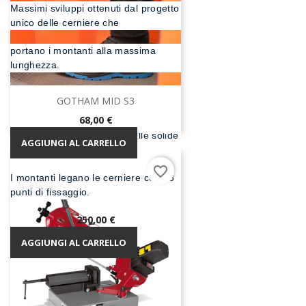
Massimi sviluppi ottenuti dal progetto
unico delle cerniere che
portano i montanti alla massima
lunghezza.
EUROBRIKO 16 Scala telescopica in
GOTHAM MID S3
alluminio di elevata qualità con
Prezzo
68,00 €
interposte lame d acciaio nelle solide
AGGIUNGI AL CARRELLO
fusioni delle cerniere.
favorite_border
I montanti legano le cerniere con 18
punti di fissaggio.
Prezzo
250,00 €
AGGIUNGI AL CARRELLO