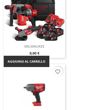
MILWAUKEE
Prezzo
0,00 €
AGGIUNGI AL CARRELLO
favorite_border