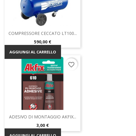
COMPRESSORE CECCATO LT100...
Prezzo
590,00 €
AGGIUNGI AL CARRELLO
favorite_border
ADESIVO DI MONTAGGIO AKFIX...
Prezzo
3,00 €
AGGIUNGI AL CARRELLO