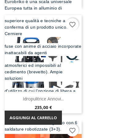
Eurobriko è una scala universale
Europea tutta in alluminio di
superiore qualità e tecniche a
favorite_border
conferma di un prodotto unico.
Cerniere
fuse con anime di acciaio incorporate
inattacabili da agenti
atmosferici ed impossibili al
cedimento (brevetto). Ampie
soluzioni
d'utilizzo di cui l'opzione di libera a
cavalletto che permette l'apri
Idropulitrice Annovi...
Prezzo
235,00 €
e chiudi strategico in ambienti chiusi.
AGGIUNGI AL CARRELLO
Gradini esterni fissati ognuno con 6
saldature robotizzate (3+3).
favorite_border