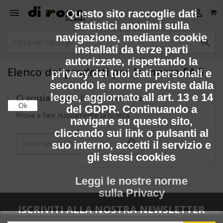


Questo sito raccoglie dati
statistici anonimi sulla
navigazione, mediante cookie

installati da terze parti
autorizzate, rispettando la
Elenco dei prodotti per la marca FAG
privacy dei tuoi dati personali e
secondo le norme previste dalla
legge, aggiornato all art. 13 e 14
Ci scusiamo per l'inconveniente.
Ok
del GDPR. Continuando a
Prova a fare nuovamente la ricerca
navigare su questo sito,
cliccando sui link o pulsanti al

suo interno, accetti il servizio e
gli stessi cookies
Leggi le nostre norme
sulla Privacy
ISCRIVITI ALLA NOSTRA NEWSLETTER